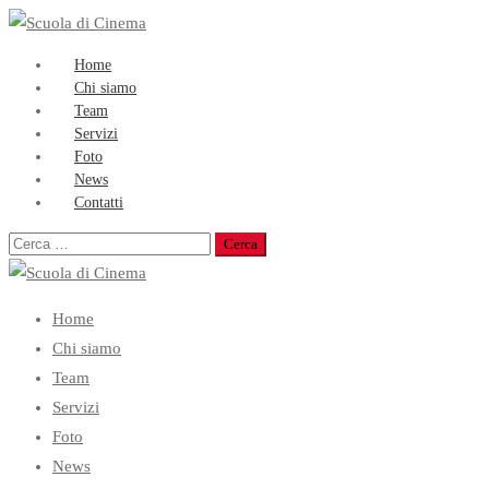
Home
Chi siamo
Team
Servizi
Foto
News
Contatti
Ricerca
per:
Home
Chi siamo
Team
Servizi
Foto
News