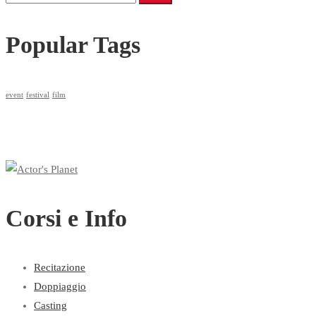
per:
Popular Tags
event
festival
film
Corsi e Info
Recitazione
Doppiaggio
Casting